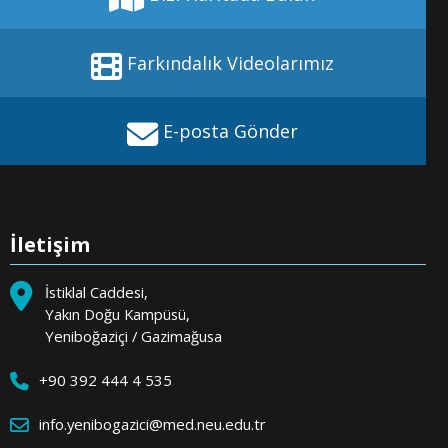
Farkındalık Videolarımız
E-posta Gönder
Randevu Al
İletişim
İstiklal Caddesi,
Yakın Doğu Kampüsü,
Yeniboğaziçi / Gazimağusa
+90 392 444 4 535
info.yenibogazici@med.neu.edu.tr