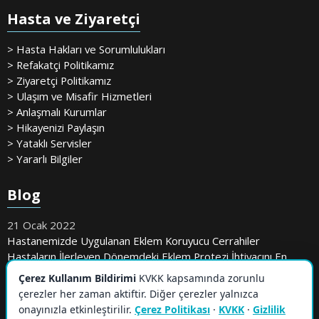
Hasta ve Ziyaretçi
> Hasta Hakları ve Sorumlulukları
> Refakatçi Politikamız
> Ziyaretçi Politikamız
> Ulaşım ve Misafir Hizmetleri
> Anlaşmalı Kurumlar
> Hikayenizi Paylaşın
> Yataklı Servisler
> Yararlı Bilgiler
Blog
21 Ocak 2022
Hastanemizde Uygulanan Eklem Koruyucu Cerrahiler
Hastaların İlerleyen Dönemdeki Eklem Protezi İhtiyacını En
Aza İndiriyor
Çerez Kullanım Bildirimi
KVKK kapsamında zorunlu
çerezler her zaman aktiftir. Diğer çerezler yalnızca
onayınızla etkinleştirilir.
Çerez Politikası
·
KVKK
·
Gizlilik