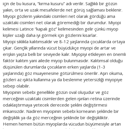
için de bu kusura, “kırma kusuru” adı verilir. Sağlıklı bir gözün
yakın, orta ve uzak mesafelerde net görüş sağlaması beklenir.
Miyopi gözlerin yakındaki cisimleri net olarak gördüğü ama
uzaktaki cisimleri net olarak göremediği bir durumdur. Miyopi
kelimesi Latince “kapalı göz” kelimesinden gelir çünkü miyop
kişiler uzağı daha iyi görmek için gözlerini kısarlar.
Miyopi sıklıkla kalıtımsaldır ve 8-12 yaşlarında çocuklarda ortaya
çıkar. Gençlik yıllarında vücut büyüdükçe miyopi de artar ve
erişkin yaşta belli bir seviyede kalır. Miyopiyi etkileyen en önemli
faktör kalıtım yani ailede miyop bulunmasıdır. Kalıtımsal olduğu
düşünülen durumlarda çocukların erken yaşlarda (1-3
yaşlarında) göz muayenesine götürülmesi önerilir. Aşırı okuma,
gözleri az ışıkta kullanma ya da beslenme yetersizliği miyopiye
sebep olabilir.
Miyopinin sebebi genellikle gözün oval oluşudur ve göz
merceğinin uzaktaki cisimlerden gelen ışınları retina üzerinde
odaklaştırmaya yetecek derecede şeklini değiştirmesi
imkansızdır. Nadiren miyopinin sebebi korneanın şeklinde bir
değişiklik ya da göz merceğinin şeklinde bir değişikliktir.
Hemen hemen bütün miyoplarda vücudun büyümesiyle artan