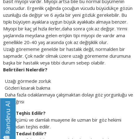
basit miyopi vardır. Miyopi artsa bile bu normal büyümenin
sonucudur. Ergenlik çağında çocuğun vücudu büyüdükçe gözün
uzunluğu da değişir ve 6 ayda bir yeni gözlük gerekebilir. Bu
tıpkı büyüyen ayaklara uygun büyük ayakkabı almaya benzer.
Miyopi bir kaç yıl hızla ilerler,daha sonra çok az değişir. Yirmi
yaşlarında meydana gelen erişkin tipi miyopi de vardır ama
genellikle 20-40 yaş arasında çok az değişiklik olur.
Uzağı görememe genelde bir hastalık değil, normalden bir
sapmadır. Çok nadir olmak üzere uzağı görememe durumuna
başka bir hastalık veya tıbbi durum sebep olabilir.
Belirtileri Nelerdir?
Uzağı görmede zorluk
Gözleri kısarak bakma
Daha fazla odaklanmaya çalışmaktan dolayı göz yorgunluğu ve
baş ağrısı
Randevu Al
Nasıl Teşhis Edilir?
Göz ölçümü ve damlalı muayene ile uzman bir göz hekimi
tarafından teşhis edilir.
Nasıl Tedavi Edilir?