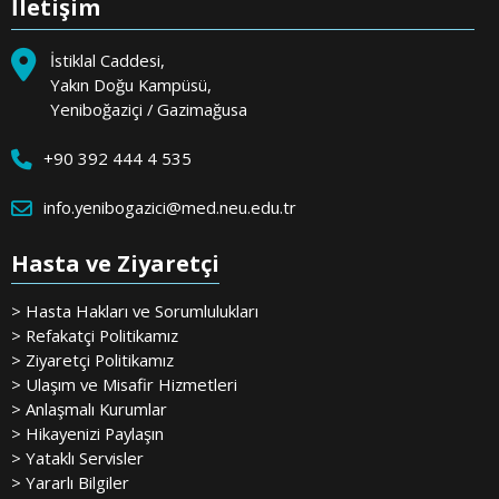
İletişim
İstiklal Caddesi,
Yakın Doğu Kampüsü,
Yeniboğaziçi / Gazimağusa
+90 392 444 4 535
info.yenibogazici@med.neu.edu.tr
Hasta ve Ziyaretçi
> Hasta Hakları ve Sorumlulukları
> Refakatçi Politikamız
> Ziyaretçi Politikamız
> Ulaşım ve Misafir Hizmetleri
> Anlaşmalı Kurumlar
> Hikayenizi Paylaşın
> Yataklı Servisler
> Yararlı Bilgiler