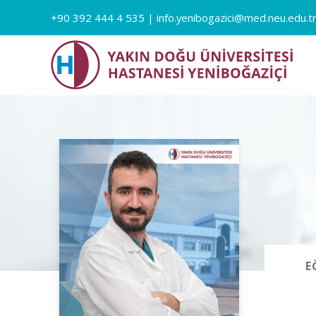
+90 392 444 4 535
|
info.yenibogazici@med.neu.edu.t
E