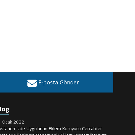
E-posta Gönder
log
 Ocak 2022
stanemizde Uygulanan Eklem Koruyucu Cerrahiler