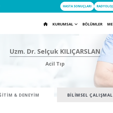
r
HASTA SONUÇLARI
RADYOLOJ
KURUMSAL
BÖLÜMLER
ME
Uzm. Dr. Selçuk KILIÇARSLAN
Acil Tıp
ĞITIM & DENEYIM
BILIMSEL ÇALIŞMA