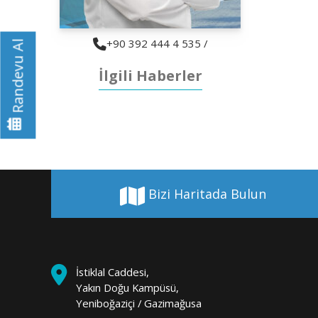
+90 392 444 4 535 /
Randevu Al
İlgili Haberler
Bizi Haritada Bulun
İstiklal Caddesi,
Yakın Doğu Kampüsü,
Yeniboğaziçi / Gazimağusa