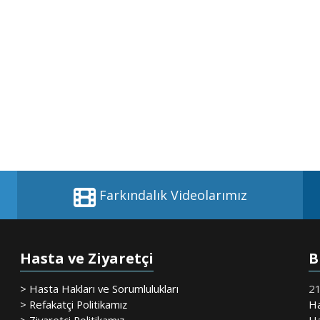
Farkındalık Videolarımız
Hasta ve Ziyaretçi
B
> Hasta Hakları ve Sorumlulukları
21
> Refakatçi Politikamız
Ha