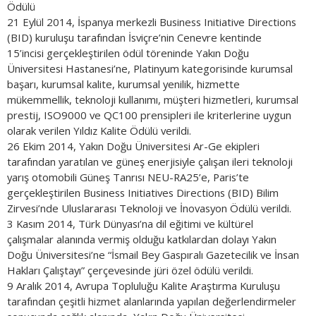
Ödülü
21 Eylül 2014, İspanya merkezli Business Initiative Directions
(BID) kuruluşu tarafından İsviçre’nin Cenevre kentinde
15’incisi gerçekleştirilen ödül töreninde Yakın Doğu
Üniversitesi Hastanesi’ne, Platinyum kategorisinde kurumsal
başarı, kurumsal kalite, kurumsal yenilik, hizmette
mükemmellik, teknoloji kullanımı, müşteri hizmetleri, kurumsal
prestij, ISO9000 ve QC100 prensipleri ile kriterlerine uygun
olarak verilen Yıldız Kalite Ödülü verildi.
26 Ekim 2014, Yakın Doğu Üniversitesi Ar-Ge ekipleri
tarafından yaratılan ve güneş enerjisiyle çalışan ileri teknoloji
yarış otomobili Güneş Tanrısı NEU-RA25’e, Paris’te
gerçekleştirilen Business Initiatives Directions (BID) Bilim
Zirvesi’nde Uluslararası Teknoloji ve İnovasyon Ödülü verildi.
3 Kasım 2014, Türk Dünyası’na dil eğitimi ve kültürel
çalışmalar alanında vermiş olduğu katkılardan dolayı Yakın
Doğu Üniversitesi’ne “İsmail Bey Gaspıralı Gazetecilik ve İnsan
Hakları Çalıştayı” çerçevesinde jüri özel ödülü verildi.
9 Aralık 2014, Avrupa Topluluğu Kalite Araştırma Kuruluşu
tarafından çeşitli hizmet alanlarında yapılan değerlendirmeler