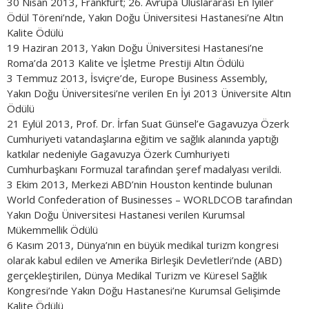
30 Nisan 2013, Frankfurt; 26. Avrupa Uluslararası En İyiler
Ödül Töreni’nde, Yakın Doğu Üniversitesi Hastanesi’ne Altın
Kalite Ödülü
19 Haziran 2013, Yakın Doğu Üniversitesi Hastanesi’ne
Roma’da 2013 Kalite ve İşletme Prestiji Altın Ödülü
3 Temmuz 2013, İsviçre’de, Europe Business Assembly,
Yakın Doğu Üniversitesi’ne verilen En İyi 2013 Üniversite Altın
Ödülü
21 Eylül 2013, Prof. Dr. İrfan Suat Günsel’e Gagavuzya Özerk
Cumhuriyeti vatandaşlarına eğitim ve sağlık alanında yaptığı
katkılar nedeniyle Gagavuzya Özerk Cumhuriyeti
Cumhurbaşkanı Formuzal tarafından şeref madalyası verildi.
3 Ekim 2013, Merkezi ABD’nin Houston kentinde bulunan
World Confederation of Businesses – WORLDCOB tarafından
Yakın Doğu Üniversitesi Hastanesi verilen Kurumsal
Mükemmellik Ödülü
6 Kasım 2013, Dünya’nın en büyük medikal turizm kongresi
olarak kabul edilen ve Amerika Birleşik Devletleri’nde (ABD)
gerçekleştirilen, Dünya Medikal Turizm ve Küresel Sağlık
Kongresi’nde Yakın Doğu Hastanesi’ne Kurumsal Gelişimde
Kalite Ödülü