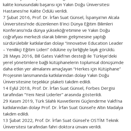
kalite konusundaki başarısı için Yakın Doğu Üniversitesi
Hastanesi’ne Kalite Ödülü verildi.
7 Şubat 2016, Prof. Dr. İrfan Suat Günsel, İspanya’nın Alcala
Üniversitesi’nde düzenlenen 8’inci Dünya Eğitim Bilimleri
Konferansı’nda dünya yükseköğretimine ve Yakın Doğu
coğrafyası merkezli olarak bilimin gelişmesine yaptığı
sürdürülebilir katkılardan dolayı “Innovative Education Leader
– Yenilikçi Eğitim Lideri” ödülüne oy birliğiyle layık görüldü.
28 Mayıs 2016, Bill Gates Vakfı’nın desteği ile Türkiye’deki
yerel yönetimlere bağlı kütüphanelerin toplumsal dönüşümde
daha etkin yer almalarını amaçlayan “Herkes için Kütüphane”
Projesinin lansmanında katkılarından dolayı Yakın Doğu
Üniversitesine teşekkür plaketi takdim edildi.
14 Eylül 2018, Prof. Dr. İrfan Suat Günsel, Forbes Dergisi
tarafından “Yeni Nesil Liderler” arasında gösterildi.
29 Kasım 2019, Türk Silahlı Kuvvetlerini Güçlendirme Vakfı’na
katkılarından dolayı Prof. Dr. İrfan Suat Günsel’e Altın Madalya
takdim edildi.
13 Şubat 2022, Prof. Dr. İrfan Suat Günsel’e OSTİM Teknik
Üniversitesi tarafından fahri doktora ünvanı verildi.