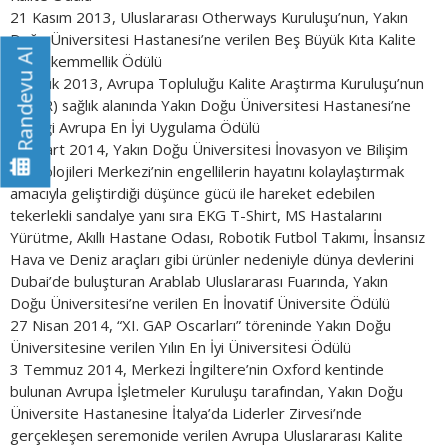
21 Kasım 2013, Uluslararası Otherways Kuruluşu’nun, Yakın
Doğu Üniversitesi Hastanesi’ne verilen Beş Büyük Kıta Kalite
Randevu Al
ve Mükemmellik Ödülü
8 Aralık 2013, Avrupa Topluluğu Kalite Araştırma Kuruluşu’nun
(ESQR) sağlık alanında Yakın Doğu Üniversitesi Hastanesi’ne
verdiği Avrupa En İyi Uygulama Ödülü
20 Mart 2014, Yakın Doğu Üniversitesi İnovasyon ve Bilişim
Teknolojileri Merkezi’nin engellilerin hayatını kolaylaştırmak
amacıyla geliştirdiği düşünce gücü ile hareket edebilen
tekerlekli sandalye yanı sıra EKG T-Shirt, MS Hastalarını
Yürütme, Akıllı Hastane Odası, Robotik Futbol Takımı, İnsansız
Hava ve Deniz araçları gibi ürünler nedeniyle dünya devlerini
Dubai’de buluşturan Arablab Uluslararası Fuarında, Yakın
Doğu Üniversitesi’ne verilen En İnovatif Üniversite Ödülü
27 Nisan 2014, “XI. GAP Oscarları” töreninde Yakın Doğu
Üniversitesine verilen Yılın En İyi Üniversitesi Ödülü
3 Temmuz 2014, Merkezi İngiltere’nin Oxford kentinde
bulunan Avrupa İşletmeler Kuruluşu tarafından, Yakın Doğu
Üniversite Hastanesine İtalya’da Liderler Zirvesi’nde
gerçekleşen seremonide verilen Avrupa Uluslararası Kalite