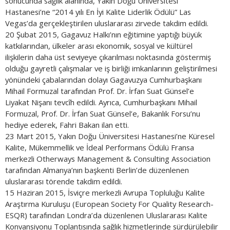
sonucunda sağlık alanında, Yakın Doğu Üniversitesi
Hastanesi’ne “2014 yılı En İyi Kalite Liderlik Ödülü” Las
Vegas’da gerçekleştirilen uluslararası zirvede takdim edildi.
20 Şubat 2015, Gagavuz Halkı’nın eğitimine yaptığı büyük
katkılarından, ülkeler arası ekonomik, sosyal ve kültürel
ilişkilerin daha üst seviyeye çıkarılması noktasında göstermiş
olduğu gayretli çalışmalar ve iş birliği imkanlarının geliştirilmesi
yönündeki çabalarından dolayı Gagavuzya Cumhurbaşkanı
Mihail Formuzal tarafından Prof. Dr. İrfan Suat Günsel’e
Liyakat Nişanı tevcîh edildi. Ayrıca, Cumhurbaşkanı Mihail
Formuzal, Prof. Dr. İrfan Suat Günsel’e, Bakanlık Forsu’nu
hediye ederek, Fahri Bakan ilan etti.
23 Mart 2015, Yakın Doğu Üniversitesi Hastanesi’ne Küresel
Kalite, Mükemmellik ve İdeal Performans Ödülü Fransa
merkezli Otherways Management & Consulting Association
tarafından Almanya’nın başkenti Berlin’de düzenlenen
uluslararası törende takdim edildi.
15 Haziran 2015, İsviçre merkezli Avrupa Topluluğu Kalite
Araştırma Kuruluşu (European Society For Quality Research-
ESQR) tarafından Londra’da düzenlenen Uluslararası Kalite
Konvansiyonu Toplantısında sağlık hizmetlerinde sürdürülebilir