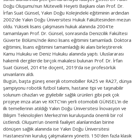
Doğu Oluşumu’nun Mütevelli Heyeti Başkanı olan Prof. Dr.
İrfan Suat Günsel, Yakın Doğu Kolejindeki eğitiminin ardından
2002’de Yakın Doğu Üniversitesi Hukuk Fakültesinden mezun
oldu. Yüksek lisans çalışmasını hukuk alanında 2004’te
tamamlayan Prof. Dr. Günsel, sonrasında Denizcilik Fakültesi
Güverte Bölümü’nde ikinci lisans eğitimini tamamladı. Doktora
eğitimini, lisans eğitimini tamamladığı iki alanı birleştirerek
Kamu Hukuku ve Deniz Hukuku alanında yaptı. Uluslararası
hakemli dergilerde birçok makalesi bulunan Prof. Dr. İrfan
Suat Günsel, 2014’te doçent, 2019’da ise profesörlük
unvanlarını aldı.
Bugün, başta güneş enerjili otomobiller RA25 ve RA27, dünya
şampiyonu robotik futbol takımı, hastane tipi ve taşınabilir
solunum cihazları ve giyilebilir sağlık ürünleri gibi pek çok
projeye imza atan ve KKTC’nin yerli otomobili GÜNSEL’in de
ilk temellerinin atıldığı Yakın Doğu Üniversitesi İnovasyon ve
Bilişim Teknolojileri Merkezi’nin kuruluşunda önemli bir rol
üstlendi. Oluşum’un önemli faaliyet alanlarından birine
dönüşen sağlık alanında ise Yakın Doğu Üniversitesi
Hastanesi’nin kuruluş çalışmalarını yönetti. 150’den fazla klasik