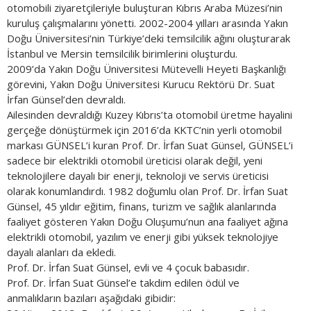
otomobili ziyaretçileriyle buluşturan Kıbrıs Araba Müzesi’nin
kuruluş çalışmalarını yönetti. 2002-2004 yılları arasında Yakın
Doğu Üniversitesi’nin Türkiye’deki temsilcilik ağını oluşturarak
İstanbul ve Mersin temsilcilik birimlerini oluşturdu.
2009’da Yakın Doğu Üniversitesi Mütevelli Heyeti Başkanlığı
görevini, Yakın Doğu Üniversitesi Kurucu Rektörü Dr. Suat
İrfan Günsel’den devraldı.
Ailesinden devraldığı Kuzey Kıbrıs’ta otomobil üretme hayalini
gerçeğe dönüştürmek için 2016’da KKTC’nin yerli otomobil
markası GÜNSEL’i kuran Prof. Dr. İrfan Suat Günsel, GÜNSEL’i
sadece bir elektrikli otomobil üreticisi olarak değil, yeni
teknolojilere dayalı bir enerji, teknoloji ve servis üreticisi
olarak konumlandırdı. 1982 doğumlu olan Prof. Dr. İrfan Suat
Günsel, 45 yıldır eğitim, finans, turizm ve sağlık alanlarında
faaliyet gösteren Yakın Doğu Oluşumu’nun ana faaliyet ağına
elektrikli otomobil, yazılım ve enerji gibi yüksek teknolojiye
dayalı alanları da ekledi.
Prof. Dr. İrfan Suat Günsel, evli ve 4 çocuk babasıdır.
Prof. Dr. İrfan Suat Günsel’e takdim edilen ödül ve
anmalıkların bazıları aşağıdaki gibidir: