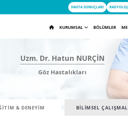
r
HASTA SONUÇLARI
RADYOLOJ
KURUMSAL
BÖLÜMLER
ME
Uzm. Dr. Hatun NURÇİN
Göz Hastalıkları
ĞITIM & DENEYIM
BILIMSEL ÇALIŞMA