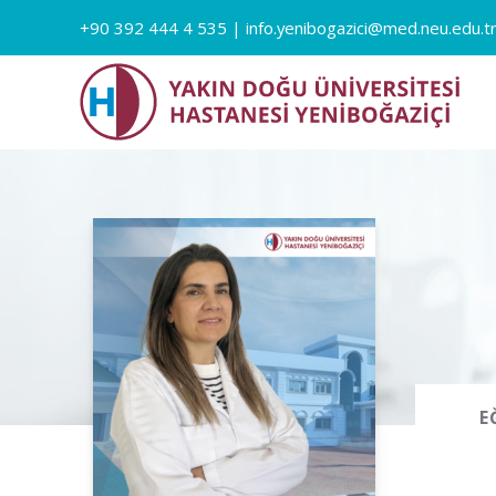
+90 392 444 4 535
|
info.yenibogazici@med.neu.edu.t
E