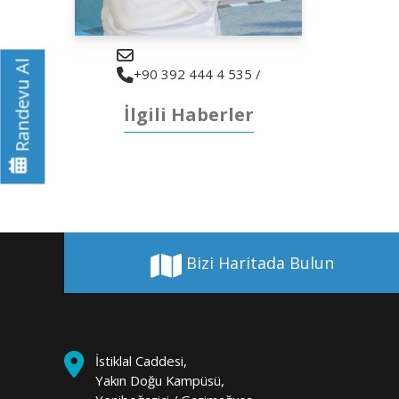
Randevu Al
+90 392 444 4 535 /
İlgili Haberler
Bizi Haritada Bulun
İstiklal Caddesi,
Yakın Doğu Kampüsü,