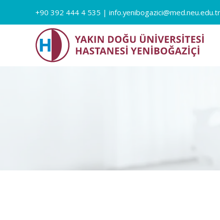
+90 392 444 4 535
|
info.yenibogazici@med.neu.edu.t