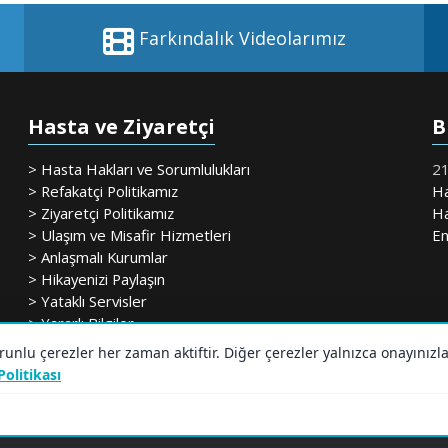
Farkındalık Videolarımız
Hasta ve Ziyaretçi
B
> Hasta Hakları ve Sorumlulukları
21
> Refakatçi Politikamız
Ha
> Ziyaretçi Politikamız
Ha
> Ulaşım ve Misafir Hizmetleri
En
> Anlaşmalı Kurumlar
> Hikayenizi Paylaşın
> Yataklı Servisler
> Yararlı Bilgiler
lu çerezler her zaman aktiftir. Diğer çerezler yalnızca onayınızl
 Politikası