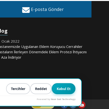
E-posta Gönder
log
 Ocak 2022
stanemizde Uygulanan Eklem Koruyucu Cerrahiler
staların İlerleyen Dönemdeki Eklem Protezi İhtiyacını
 Aza İndiriyor
a
Tercihler
Reddet
Kabul Et
Powered by
Near East Technology