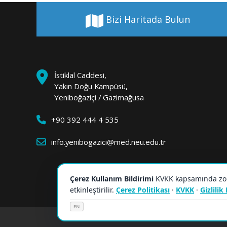
Bizi Haritada Bulun
İstiklal Caddesi,
Yakın Doğu Kampüsü,
Yeniboğaziçi / Gazimağusa
+90 392 444 4 535
info.yenibogazici@med.neu.edu.tr
Çerez Kullanım Bildirimi
KVKK kapsamında zorun
etkinleştirilir.
Çerez Politikası
·
KVKK
·
Gizlilik
EN