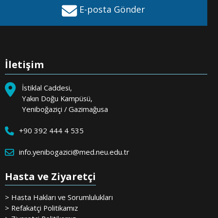
E-posta Gönder
İletişim
İstiklal Caddesi,
Yakın Doğu Kampüsü,
Yeniboğaziçi / Gazimağusa
+90 392 444 4 535
info.yenibogazici@med.neu.edu.tr
Hasta ve Ziyaretçi
> Hasta Hakları ve Sorumlulukları
> Refakatçi Politikamız