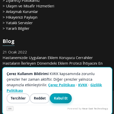
> Ziyaretçi Politikamız
> Ulaşım ve Misafir Hizmetleri
> Anlaşmalı Kurumlar
> Hikayenizi Paylaşın
> Yataklı Servisler
> Yararlı Bilgiler
Blog
21 Ocak 2022
Hastanemizde Uygulanan Eklem Koruyucu Cerrahiler
Hastaların İlerleyen Dönemdeki Eklem Protezi İhtiyacını En
Aza İndiriyor
Çerez Kullanım Bildirimi
KVKK kapsamında zorunlu
çerezler her zaman aktiftir. Diğer çerezler yalnızca
onayınızla etkinleştirilir.
Çerez Politikası
·
KVKK
·
Gizlilik
Politikası
Tercihler
Reddet
Kabul Et
EN
Powered by
Near East Technology