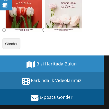
Bizi Haritada Bulun
Farkındalık Videolarımız
E-posta Gönder