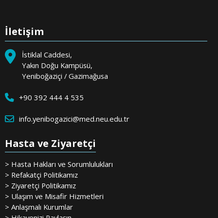
İletişim
İstiklal Caddesi,
Yakın Doğu Kampüsü,
Yeniboğaziçi / Gazimağusa
+90 392 444 4 535
info.yenibogazici@med.neu.edu.tr
Hasta ve Ziyaretçi
> Hasta Hakları ve Sorumlulukları
> Refakatçi Politikamız
> Ziyaretçi Politikamız
> Ulaşım ve Misafir Hizmetleri
> Anlaşmalı Kurumlar
> Hikayenizi Paylaşın