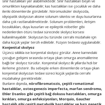
sinir hastalıkları yer alabilmektedir. Sinir hastalıkları beyin ve
omurilikten kaynaklanabilir; kas hastalıkları ise çocukluk ve daha
ileriki dönemlerde görülebilir. Nöromusküler skolyozda,
idiyopatik skolyozun aksine solunum sıkıntısı ve duyu kusurlarına
daha çok rastlanabilmektedir. Solunum problemleri, iletişim
bozuklukları, duyu kusurları ve epileptik nöbetler gibi
nedenlerden ötürü tedavi sürecinde skolyoz korsesi
kullanılmayabilir. Skolyozun bu türünde cerrahi müdahale için
daha küçük yaşlar tercih edilebilir. Füzyon tedavisi uygulanabilir.
Konjenital skolyoz
Üçüncü sıklıkla ise konjenital skolyoz görülür. Anne karnındaki
çocuğun gelişimi sırasında ortaya çıkan omurga anomalilerine
bağlı bir skolyoz türüdür. Konjenital skolyoz ilk yıllarda hızlı bir
ilerleme gösterir. Bu sebeple erken dönemlerde ortaya çıkan
konjenital skolyozun tedavi süreci küçük yaşlarda cerrahi
müdahaleyi gerektirebilir.
Bunların dışında,
nörofibromatozis, çeşitli romatizmal
hastalıklar, osteogenezis imperfecta, marfan sendromu,
Ehler Dsanlos gibi çeşitli bağ dokusu hastalıkları, omurga
kırıkları, omurga enfeksiyonları, Morquio, Gaucher
hastalığı gibi çeşitli metabolik hastalıklar ve bazı genetik