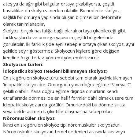
ateş ya da ağrı gibi bulgular ortaya çıkabiliyorsa, çeşitli
hastalıklar da skolyoza neden olabilir. Bu nedenle skolyoz,
sağlıklı bir omurga yapısında oluşan biçimsel bir deformite
olarak tanımlanabilir.
Skolyoz, birçok hastalığa bağlı olarak ortaya çıkabileceği gibi,
farklı yaşlarda ve omurga yapısının çeşitli bölgelerinde
görülebilir. İki farklı kişide aynı sebeple ortaya çıkan skolyoz, aynı
şekilde seyir göstermez. Skolyozun kişilere göre değişen
kendine özgü tedavi yöntemi yöntemleri vardır.
Skolyozun türleri:
İdiopatik skolyoz (Nedeni bilinmeyen skolyoz)
En sık görülen skolyoz türü; sebebi tam olarak aydınlatılamayan
‘idiopatik’ skolyozdur. Omurgada yana doğru eğilme ‘S’ veya ‘C’
şekilli olabilir. Yana doğru eğilme dışında omurların kendi
etraflarında dönmesi de en hafif formlar dahil olmak üzere tüm
idiopatik skolyozlarda görülür. Omurlardaki bu dönme sırtta
veya belde asimetrik çıkıntılar oluşmasına sebep olur.
Nöromusküler skolyoz
İkinci en sık görülen skolyoz tipi nöromuskuler skolyozdur.
Nöromusküler skolyozun temel nedenleri arasında kas veya