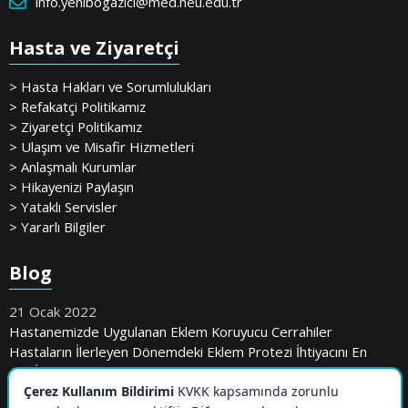
info.yenibogazici@med.neu.edu.tr
Hasta ve Ziyaretçi
> Hasta Hakları ve Sorumlulukları
> Refakatçi Politikamız
> Ziyaretçi Politikamız
> Ulaşım ve Misafir Hizmetleri
> Anlaşmalı Kurumlar
> Hikayenizi Paylaşın
> Yataklı Servisler
> Yararlı Bilgiler
Blog
21 Ocak 2022
Hastanemizde Uygulanan Eklem Koruyucu Cerrahiler
Hastaların İlerleyen Dönemdeki Eklem Protezi İhtiyacını En
Aza İndiriyor
Çerez Kullanım Bildirimi
KVKK kapsamında zorunlu