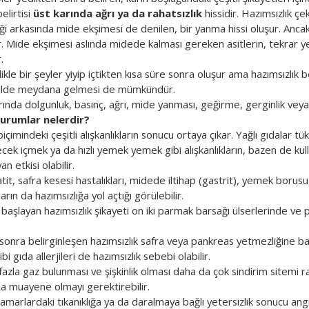
elirtisi
üst karında ağrı ya da rahatsızlık
hissidir. Hazımsızlık çe
ği arkasında mide ekşimesi de denilen, bir yanma hissi oluşur. Anc
dur. Mide ekşimesi aslında midede kalması gereken asitlerin, tekrar
.
llikle bir şeyler yiyip içtikten kısa süre sonra oluşur ama hazımsızlık
kilde meydana gelmesi de mümkündür.
nda dolgunluk, basınç, ağrı, mide yanması, geğirme, gerginlik veya şiş
durumlar nelerdir?
çimindeki çeşitli alışkanlıkların sonucu ortaya çıkar. Yağlı gıdalar t
çecek içmek ya da hızlı yemek yemek gibi alışkanlıkların, bazen de kulla
an etkisi olabilir.
atit, safra kesesi hastalıkları, midede iltihap (gastrit), yemek borusu 
arın da hazımsızlığa yol açtığı görülebilir.
aşlayan hazımsızlık şikayeti on iki parmak barsağı ülserlerinde ve p
onra belirginleşen hazımsızlık safra veya pankreas yetmezliğine bağlı
 gıda allerjileri de hazımsızlık sebebi olabilir.
 fazla gaz bulunması ve şişkinlik olması daha da çok sindirim sitemi r
a muayene olmayı gerektirebilir.
marlardaki tıkanıklığa ya da daralmaya bağlı yetersizlik sonucu ang