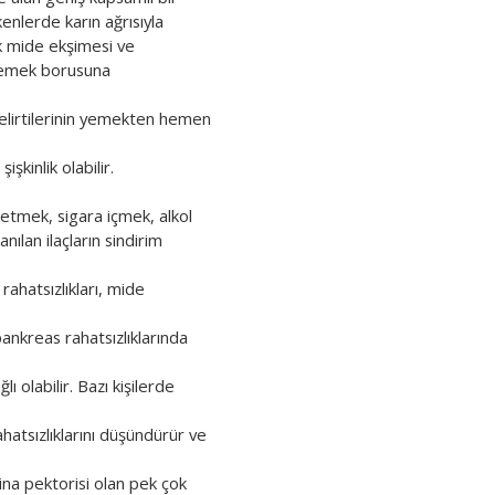
kenlerde karın ağrısıyla
ak mide ekşimesi ve
 yemek borusuna
 belirtilerinin yemekten hemen
kinlik olabilir.
üketmek, sigara içmek, alkol
nılan ilaçların sindirim
rahatsızlıkları, mide
ankreas rahatsızlıklarında
 olabilir. Bazı kişilerde
ahatsızlıklarını düşündürür ve
ina pektorisi olan pek çok