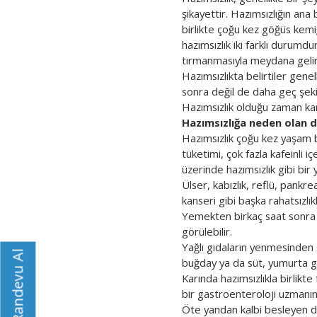
şikayettir. Hazımsızlığın ana b
birlikte çoğu kez göğüs kemi
hazımsızlık iki farklı durum
tırmanmasıyla meydana gelir
Hazımsızlıkta belirtiler gene
sonra değil de daha geç şe
Hazımsızlık olduğu zaman karı
Hazımsızlığa neden olan 
Hazımsızlık çoğu kez yaşam bi
tüketimi, çok fazla kafeinli i
üzerinde hazımsızlık gibi bir y
Ülser, kabızlık, reflü, pankre
kanseri gibi başka rahatsızlıkl
Yemekten birkaç saat sonra b
görülebilir.
Yağlı gıdaların yenmesinden s
Randevu Al
buğday ya da süt, yumurta gibi
Karında hazımsızlıkla birlikte
bir gastroenteroloji uzmanın
Öte yandan kalbi besleyen da