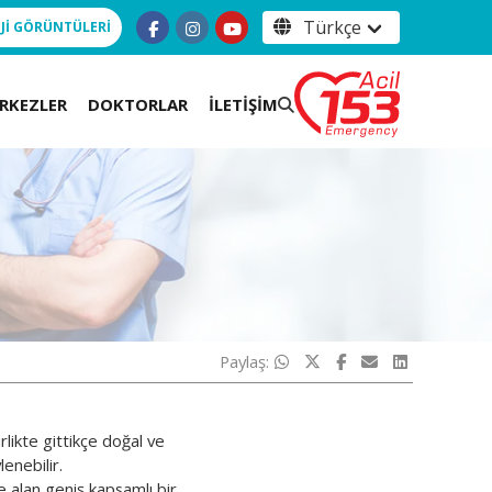
Jİ GÖRÜNTÜLERİ
RKEZLER
DOKTORLAR
İLETİŞİM
Paylaş:
rlikte gittikçe doğal ve
enebilir.
ne alan geniş kapsamlı bir