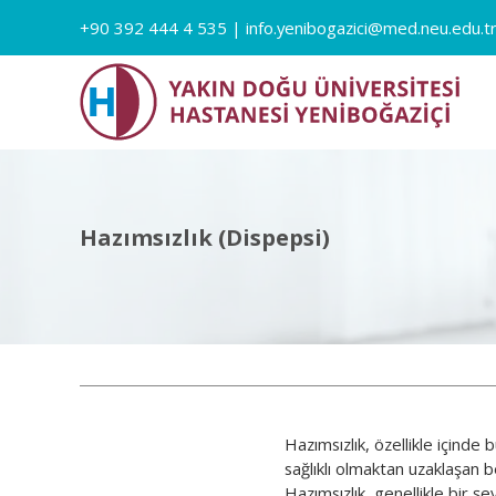
+90 392 444 4 535
|
info.yenibogazici@med.neu.edu.t
Hazımsızlık (Dispepsi)
Hazımsızlık, özellikle içinde
sağlıklı olmaktan uzaklaşan b
Hazımsızlık, genellikle bir şe