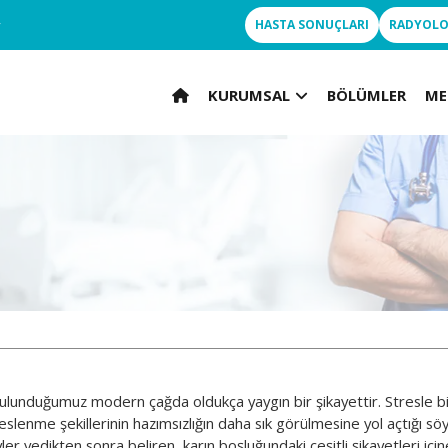
r
HASTA SONUÇLARI
RADYOLO
KURUMSAL
BÖLÜMLER
ME
 bulunduğumuz modern çağda oldukça yaygın bir şikayettir. Stresle bi
eslenme şekillerinin hazımsızlığın daha sık görülmesine yol açtığı söyl
yler yedikten sonra beliren, karın boşluğundaki çeşitli şikayetleri içi