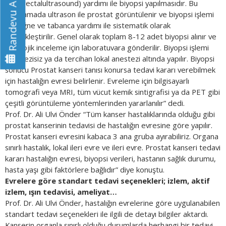
transrectalultrasound) yardımı ile biyopsi yapılmasıdır. Bu
Randevu Al
uygulamada ultrason ile prostat görüntülenir ve biyopsi işlemi
özel iğne ve tabanca yardımı ile sistematik olarak
gerçekleştirilir. Genel olarak toplam 8-12 adet biyopsi alınır ve
patolojik inceleme için laboratuvara gönderilir. Biyopsi işlemi
anestezisiz ya da tercihan lokal anestezi altında yapılır. Biyopsi
sonucu Prostat kanseri tanısı konursa tedavi kararı verebilmek
için hastalığın evresi belirlenir. Evreleme için bilgisayarlı
tomografi veya MRI, tüm vücut kemik sintigrafisi ya da PET gibi
çeşitli görüntüleme yöntemlerinden yararlanılır” dedi.
Prof. Dr. Ali Ulvi Önder “Tüm kanser hastalıklarında olduğu gibi
prostat kanserinin tedavisi de hastalığın evresine göre yapılır.
Prostat kanseri evresini kabaca 3 ana gruba ayırabiliriz. Organa
sınırlı hastalık, lokal ileri evre ve ileri evre. Prostat kanseri tedavi
kararı hastalığın evresi, biyopsi verileri, hastanın sağlık durumu,
hasta yaşı gibi faktörlere bağlıdır” diye konuştu.
Evrelere göre standart tedavi seçenekleri; izlem, aktif
izlem, ışın tedavisi, ameliyat…
Prof. Dr. Ali Ulvi Önder, hastalığın evrelerine göre uygulanabilen
standart tedavi seçenekleri ile ilgili de detayı bilgiler aktardı.
Kanserin organla sınırlı olduğu durumlarda herhangi bir tedavi