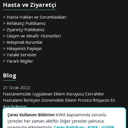
Hasta ve Ziyaretçi
> Hasta Hakları ve Sorumlulukları
> Refakatçi Politikamız
> Ziyaretçi Politikamız
> Ulaşım ve Misafir Hizmetleri
> Anlaşmalı Kurumlar
> Hikayenizi Paylaşın
> Yataklı Servisler
> Yararlı Bilgiler
Blog
21 Ocak 2022
Hastanemizde Uygulanan Eklem Koruyucu Cerrahiler
Hastaların İlerleyen Dönemdeki Eklem Protezi İhtiyacını En
Aza İndiriyor
Çerez Kullanım Bildirimi
KVKK kapsamında zorunlu
çerezler her zaman aktiftir. Diğer çerezler yalnızca
onayınızla etkinleştirilir.
Çerez Politikası
·
KVKK
·
Gizlilik