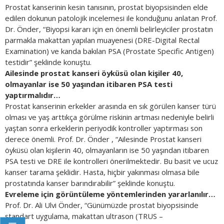
Prostat kanserinin kesin tanısının, prostat biyopsisinden elde
edilen dokunun patolojik incelemesi ile konduğunu anlatan Prof.
Dr. Önder, “Biyopsi kararı için en önemli belirleyiciler prostatın
parmakla makattan yapılan muayenesi (DRE-Digital Rectal
Examination) ve kanda bakılan PSA (Prostate Specific Antigen)
testidir” şeklinde konuştu.
Ailesinde prostat kanseri öyküsü olan kişiler 40,
olmayanlar ise 50 yaşından itibaren PSA testi
yaptırmalıdır…
Prostat kanserinin erkekler arasında en sık görülen kanser türü
olması ve yaş arttıkça görülme riskinin artması nedeniyle belirli
yaştan sonra erkeklerin periyodik kontroller yaptırması son
derece önemli. Prof. Dr. Önder , “Ailesinde Prostat kanseri
öyküsü olan kişilerin 40, olmayanların ise 50 yaşından itibaren
PSA testi ve DRE ile kontrolleri önerilmektedir. Bu basit ve ucuz
kanser tarama şeklidir. Hasta, hiçbir yakınması olmasa bile
prostatında kanser barındırabilir” şeklinde konuştu.
Evreleme için görüntüleme yöntemlerinden yararlanılır…
Prof. Dr. Ali Ulvi Önder, “Günümüzde prostat biyopsisinde
standart uygulama, makattan ultrason (TRUS –