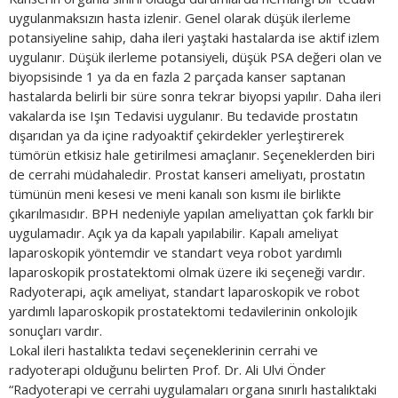
uygulanmaksızın hasta izlenir. Genel olarak düşük ilerleme
potansiyeline sahip, daha ileri yaştaki hastalarda ise aktif izlem
uygulanır. Düşük ilerleme potansiyeli, düşük PSA değeri olan ve
biyopsisinde 1 ya da en fazla 2 parçada kanser saptanan
hastalarda belirli bir süre sonra tekrar biyopsi yapılır. Daha ileri
vakalarda ise Işın Tedavisi uygulanır. Bu tedavide prostatın
dışarıdan ya da içine radyoaktif çekirdekler yerleştirerek
tümörün etkisiz hale getirilmesi amaçlanır. Seçeneklerden biri
de cerrahi müdahaledir. Prostat kanseri ameliyatı, prostatın
tümünün meni kesesi ve meni kanalı son kısmı ile birlikte
çıkarılmasıdır. BPH nedeniyle yapılan ameliyattan çok farklı bir
uygulamadır. Açık ya da kapalı yapılabilir. Kapalı ameliyat
laparoskopik yöntemdir ve standart veya robot yardımlı
laparoskopik prostatektomi olmak üzere iki seçeneği vardır.
Radyoterapi, açık ameliyat, standart laparoskopik ve robot
yardımlı laparoskopik prostatektomi tedavilerinin onkolojik
sonuçları vardır.
Lokal ileri hastalıkta tedavi seçeneklerinin cerrahi ve
radyoterapi olduğunu belirten Prof. Dr. Ali Ulvi Önder
“Radyoterapi ve cerrahi uygulamaları organa sınırlı hastalıktaki