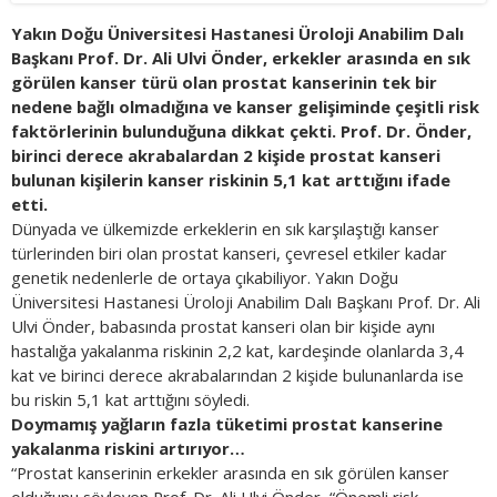
Yakın Doğu Üniversitesi Hastanesi Üroloji Anabilim Dalı
Başkanı Prof. Dr. Ali Ulvi Önder, erkekler arasında en sık
görülen kanser türü olan prostat kanserinin tek bir
nedene bağlı olmadığına ve kanser gelişiminde çeşitli risk
faktörlerinin bulunduğuna dikkat çekti. Prof. Dr. Önder,
birinci derece akrabalardan 2 kişide prostat kanseri
bulunan kişilerin kanser riskinin 5,1 kat arttığını ifade
etti.
Dünyada ve ülkemizde erkeklerin en sık karşılaştığı kanser
türlerinden biri olan prostat kanseri, çevresel etkiler kadar
genetik nedenlerle de ortaya çıkabiliyor. Yakın Doğu
Üniversitesi Hastanesi Üroloji Anabilim Dalı Başkanı Prof. Dr. Ali
Ulvi Önder, babasında prostat kanseri olan bir kişide aynı
hastalığa yakalanma riskinin 2,2 kat, kardeşinde olanlarda 3,4
kat ve birinci derece akrabalarından 2 kişide bulunanlarda ise
bu riskin 5,1 kat arttığını söyledi.
Doymamış yağların fazla tüketimi prostat kanserine
yakalanma riskini artırıyor…
“Prostat kanserinin erkekler arasında en sık görülen kanser
olduğunu söyleyen Prof. Dr. Ali Ulvi Önder, “Önemli risk