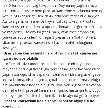
faktörlerinden biri yağ tüketimidir. Doymamış yağların fazla
tüketimi ve obezite hem prostat kanserine yakalanma hem de
kötü huylu kanser gelişimi riskini artırıyor” ifadesini kullanıyor.
Ayrıca sigara, kırmızı et ve hayvansal yağ tüketimi Prostat
kanseri riskini artırırken lycopene (domates, diğer kırmızı sebze
ve meyveler), selenyum (tahıl, balık, et-kümes hayvan eti,
yumurta, süt ürünleri), omega-3 yağ asitleri (balık), D ve E
vitamininin prostat kanseri riskini azaltıcı etkisi olduğunu
söylüyor.
İdrar yaparken yaşanılan sıkıntılar prostat kanserine
işaret ediyor olabilir
Prof. Dr. Ali Ulvi Önder, prostat kanserinin idrar yolunda
meydana getirdiği tıkanıklığın derecesine göre hastada idrar
yapma zorluğu, idrar yaparken yanma, sık idrara gitme, gece
idrara kalkma, idrar kaçırma, çatallanma, idrar tutma zorluğu
gibi yakınmalara neden olduğunu söylüyor. Ayrıca ileri evre ya
da metastatik prostat kanseri varlığında, hastalığın tutulduğu
bölgeye göre özellikle bel kemiklerinde ağrı da görülebiliyor.
Prostat kanserinin kesin tanısı prostat biyopsisi ile
konabilir…