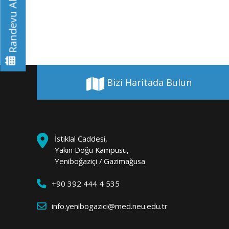
Randevu Al
Bizi Haritada Bulun
İstiklal Caddesi,
Yakın Doğu Kampüsü,
Yeniboğaziçi / Gazimağusa
+90 392 444 4 535
info.yenibogazici@med.neu.edu.tr