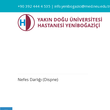
+90 392 444 4 535
|
info.yenibogazici@med.neu.edu.t
Nefes Darlığı (Dispne)