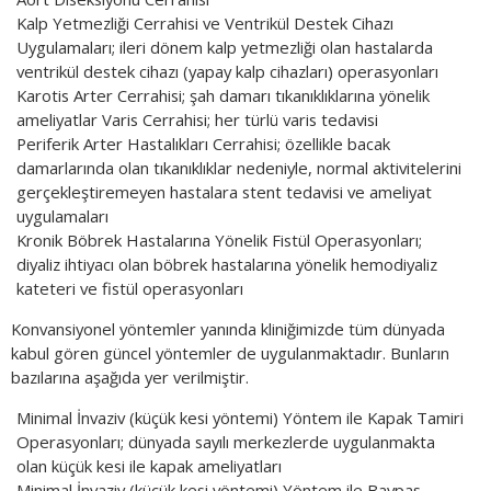
Kalp Yetmezliği Cerrahisi ve Ventrikül Destek Cihazı
Uygulamaları; ileri dönem kalp yetmezliği olan hastalarda
ventrikül destek cihazı (yapay kalp cihazları) operasyonları
Karotis Arter Cerrahisi; şah damarı tıkanıklıklarına yönelik
ameliyatlar Varis Cerrahisi; her türlü varis tedavisi
Periferik Arter Hastalıkları Cerrahisi; özellikle bacak
damarlarında olan tıkanıklıklar nedeniyle, normal aktivitelerini
gerçekleştiremeyen hastalara stent tedavisi ve ameliyat
uygulamaları
Kronik Böbrek Hastalarına Yönelik Fistül Operasyonları;
diyaliz ihtiyacı olan böbrek hastalarına yönelik hemodiyaliz
kateteri ve fistül operasyonları
Konvansiyonel yöntemler yanında kliniğimizde tüm dünyada
kabul gören güncel yöntemler de uygulanmaktadır. Bunların
bazılarına aşağıda yer verilmiştir.
Minimal İnvaziv (küçük kesi yöntemi) Yöntem ile Kapak Tamiri
Operasyonları; dünyada sayılı merkezlerde uygulanmakta
olan küçük kesi ile kapak ameliyatları
Minimal İnvaziv (küçük kesi yöntemi) Yöntem ile Baypas