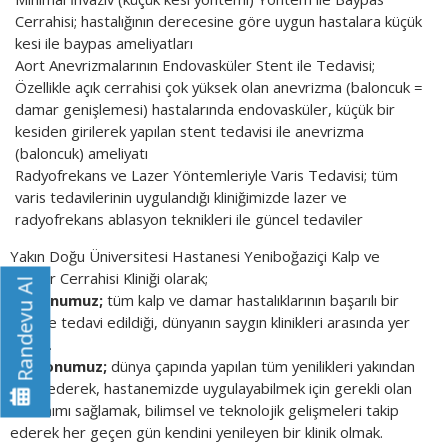
Cerrahisi; hastalığının derecesine göre uygun hastalara küçük
kesi ile baypas ameliyatları
Aort Anevrizmalarının Endovasküler Stent ile Tedavisi;
Özellikle açık cerrahisi çok yüksek olan anevrizma (baloncuk =
damar genişlemesi) hastalarında endovasküler, küçük bir
kesiden girilerek yapılan stent tedavisi ile anevrizma
(baloncuk) ameliyatı
Radyofrekans ve Lazer Yöntemleriyle Varis Tedavisi; tüm
varis tedavilerinin uygulandığı kliniğimizde lazer ve
radyofrekans ablasyon teknikleri ile güncel tedaviler
Yakın Doğu Üniversitesi Hastanesi Yeniboğaziçi Kalp ve
Damar Cerrahisi Kliniği olarak;
Randevu Al
Vizyonumuz;
tüm kalp ve damar hastalıklarının başarılı bir
şekilde tedavi edildiği, dünyanın saygın klinikleri arasında yer
almak.
Misyonumuz;
dünya çapında yapılan tüm yenilikleri yakından
takip ederek, hastanemizde uygulayabilmek için gerekli olan
donanımı sağlamak, bilimsel ve teknolojik gelişmeleri takip
ederek her geçen gün kendini yenileyen bir klinik olmak.