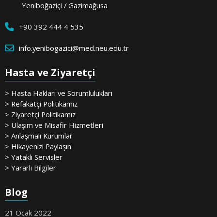
Yeniboğaziçi / Gazimağusa
+90 392 444 4 535
info.yenibogazici@med.neu.edu.tr
Hasta ve Ziyaretçi
> Hasta Hakları ve Sorumlulukları
> Refakatçi Politikamız
> Ziyaretçi Politikamız
> Ulaşım ve Misafir Hizmetleri
> Anlaşmalı Kurumlar
> Hikayenizi Paylaşın
> Yataklı Servisler
> Yararlı Bilgiler
Blog
21 Ocak 2022