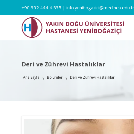
+90 392 444 4 535
|
info.yenibogazici@med.neu.edu.t
Deri ve Zührevi Hastalıklar
Ana Sayfa
Bölümler
Deri ve Zührevi Hastalıklar
\
\