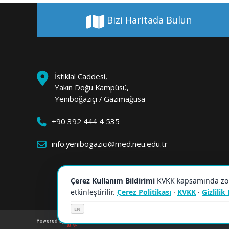
Bizi Haritada Bulun
İstiklal Caddesi,
Yakın Doğu Kampüsü,
Yeniboğaziçi / Gazimağusa
+90 392 444 4 535
info.yenibogazici@med.neu.edu.tr
Çerez Kullanım Bildirimi
KVKK kapsamında zorun
etkinleştirilir.
Çerez Politikası
·
KVKK
·
Gizlilik
EN