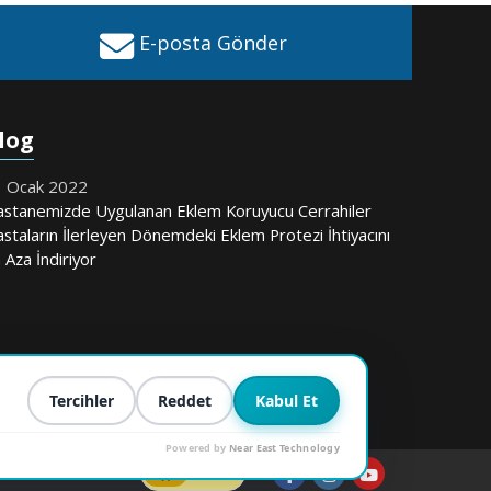
E-posta Gönder
log
 Ocak 2022
stanemizde Uygulanan Eklem Koruyucu Cerrahiler
staların İlerleyen Dönemdeki Eklem Protezi İhtiyacını
 Aza İndiriyor
a
Tercihler
Reddet
Kabul Et
Powered by
Near East Technology