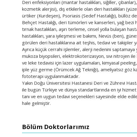
Deri enfeksiyonları (mantar hastalıkları, siğiller, çıbanla
kozmetik alerjisi), dış etkilerle olan deri hastalıkları (yüze
ürtiker (Kurdeşen), Psoriasis (Sedef Hastalığı), büllöz deri
Behçet Hastalığı, deri tümörleri ve kanserleri, yağ bezi ha
tırnak hastalıkları, aşırı terleme, cinsel yolla bulaşan ha
hastalıkları, yara iyileşmesi ve bakımı, Nevüs (ben), güneşle
görülen deri hastalıklarına ait teşhis, tedavi ve takipler 
Ayrıca küçük cerrahi işlemler, alerji nedenini saptamaya 
mukoza biyopsileri, elektrokoterizasyon, sıvı nitrojen ile
ve leke tedavisi için lazer uygulamaları, kimyasal peelin
iple yüz germe (Örümcek Ağ Tekniği), ameliyatsız göz k
fototerapi uygulanmaktadır.
Yakın Doğu Üniversitesi Hastanesi Deri ve Zührevi Hastalık
ile bugün Türkiye ve dünya standartlarında en iyi hizmet 
tanı ve en uygun tedavi seçenekleri sayesinde elde edilen
hale gelmiştir.
Bölüm Doktorlarımız