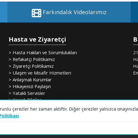
Farkındalık Videolarımız
Hasta ve Ziyaretçi
B
> Hasta Hakları ve Sorumlulukları
21
> Refakatçi Politikamız
Ha
> Ziyaretçi Politikamız
Ha
> Ulaşım ve Misafir Hizmetleri
En
> Anlaşmalı Kurumlar
> Hikayenizi Paylaşın
> Yataklı Servisler
> Yararlı Bilgiler
lu çerezler her zaman aktiftir. Diğer çerezler yalnızca onayınızl
 Politikası