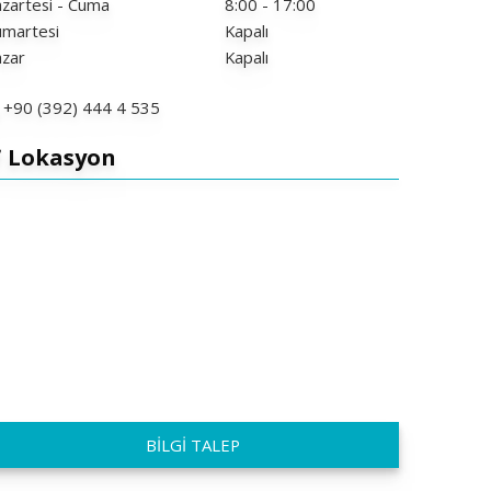
zartesi - Cuma
8:00 - 17:00
umartesi
Kapalı
azar
Kapalı
+90 (392) 444 4 535
Lokasyon
BİLGİ TALEP