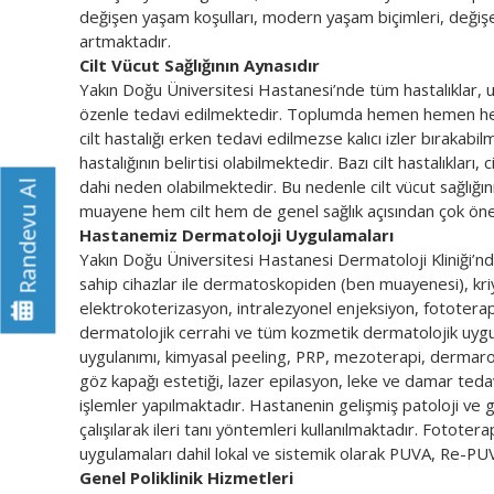
değişen yaşam koşulları, modern yaşam biçimleri, değişen 
artmaktadır.
Cilt Vücut Sağlığının Aynasıdır
Yakın Doğu Üniversitesi Hastanesi’nde tüm hastalıklar,
özenle tedavi edilmektedir. Toplumda hemen hemen herke
cilt hastalığı erken tedavi edilmezse kalıcı izler bırakabilm
hastalığının belirtisi olabilmektedir. Bazı cilt hastalıkla
dahi neden olabilmektedir. Bu nedenle cilt vücut sağlığın
Randevu Al
muayene hem cilt hem de genel sağlık açısından çok öne
Hastanemiz Dermatoloji Uygulamaları
Yakın Doğu Üniversitesi Hastanesi Dermatoloji Kliniği’n
sahip cihazlar ile dermatoskopiden (ben muayenesi), kriy
elektrokoterizasyon, intralezyonel enjeksiyon, fototerapi,
dermatolojik cerrahi ve tüm kozmetik dermatolojik uygul
uygulanımı, kimyasal peeling, PRP, mezoterapi, dermarol
göz kapağı estetiği, lazer epilasyon, leke ve damar tedav
işlemler yapılmaktadır. Hastanenin gelişmiş patoloji ve g
çalışılarak ileri tanı yöntemleri kullanılmaktadır. Foto
uygulamaları dahil lokal ve sistemik olarak PUVA, Re-P
Genel Poliklinik Hizmetleri