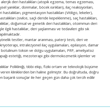
r), alerjik deri hastalıkları (atopik egzema, temas egzeması,
ysel yanıklar, donmalar, böcek ısırıkları), ilaç reaksiyonları,
 hastalıkları, pigmentasyon hastalıkları (Vitiligo, lekeler),
stalıkları (sivilce, saçlı deride kepeklenme), saç hastalıkları,
stalıklar, doğumsal ve genetik deri hastalıkları, otoimmun deri
 ilgili hastalıklar, deri yaşlanması ve tedavileri gibi sık
yapılmaktadır.
yönelik testler, mantar aranması, paterji testi, deri ve
 kriyoterapi, intralezyonel ilaç uygulamaları, epilasyon, damar
g, botulinum toksin ve dolgu uygulamaları, PRP, ameliyatsız
apağı estetiği, mezoterapi gibi dermokozmetik işlemler ve
lar Polikliniği, tıbbi ekip, fiziki ortam ve teknolojik büyüme
veren kliniklerden biri haline gelmiştir. Bu doğrultuda, doğru
 başarılı sonuçlar ile her geçen gün daha çok tercih edilir