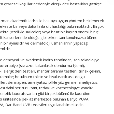
çevresel koşullar nedeniyle alerjik deri hastalıkları gittikçe
 uzman akademik kadro ile hastaya uygun yöntem belirlenerek
ste bir veya daha fazla cilt hastalığı bulunmaktadır. Birçok
ekte (özellikle sivilceler) veya basit bir kaşıntı önemli bir iç
rı, cilt kanserlerinde olduğu gibi erken tanı konulmazsa ölüme
ın bir aynasıdır ve dermatoloji uzmanlarının yapacağı
mlidir.
de deneyimli ve akademik kadro tarafından, son teknolojiye
oterapiye (sıvı azot kullanılarak dondurma işlemi),
 alerjik deri testleri, mantar tarama testleri, tırnak çekimi,
amalar; botulinum toksin ve hiyaluranik asit dolgu
ler, dermapen, ameliyatsız iplikle yüz germe, ameliyatsız
isi dahil her türlü tanı, tedavi ve kozmetolojiye yönelik
enetik laboratuvarları gibi birçok bölümü ile koordine
terapi ünitesinde pek az merkezde bulunan Banyo PUVA
UVA, Dar Band UVB tedavileri uygulanabilmektedir.