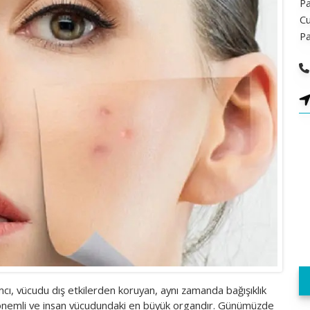
Pa
C
P
mcı, vücudu dış etkilerden koruyan, aynı zamanda bağışıklık
ip önemli ve insan vücudundaki en büyük organdır. Günümüzde