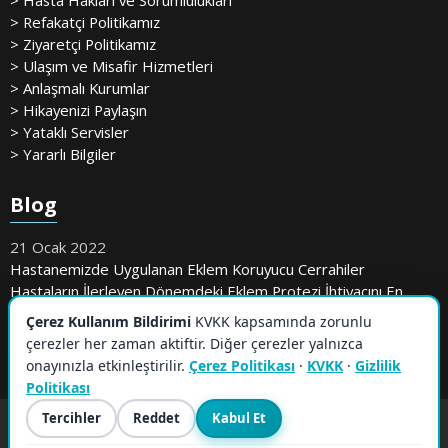
> Hasta Hakları ve Sorumlulukları
> Refakatçi Politikamız
> Ziyaretçi Politikamız
> Ulaşım ve Misafir Hizmetleri
> Anlaşmalı Kurumlar
> Hikayenizi Paylaşın
> Yataklı Servisler
> Yararlı Bilgiler
Blog
21 Ocak 2022
Hastanemizde Uygulanan Eklem Koruyucu Cerrahiler
Hastaların İlerleyen Dönemdeki Eklem Protezi İhtiyacını En
Aza İndiriyor
Çerez Kullanım Bildirimi
KVKK kapsamında zorunlu
çerezler her zaman aktiftir. Diğer çerezler yalnızca
onayınızla etkinleştirilir.
Çerez Politikası
·
KVKK
·
Gizlilik
Politikası
Tercihler
Reddet
Kabul Et