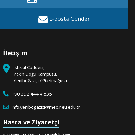
E-posta Gönder
İletişim
İstiklal Caddesi,
Yakın Doğu Kampüsü,
Yeniboğaziçi / Gazimağusa
+90 392 444 4 535
info.yenibogazici@med.neu.edu.tr
Hasta ve Ziyaretçi