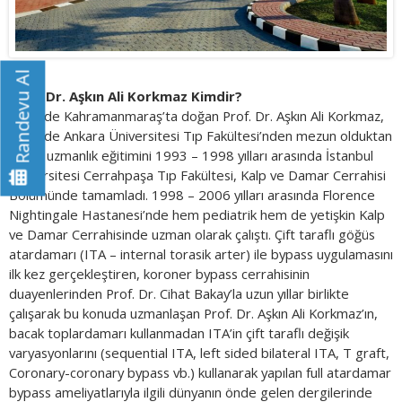
Randevu Al
Prof. Dr. Aşkın Ali Korkmaz Kimdir?
1967’de Kahramanmaraş’ta doğan Prof. Dr. Aşkın Ali Korkmaz,
1991’de Ankara Üniversitesi Tıp Fakültesi’nden mezun olduktan
sonra uzmanlık eğitimini 1993 – 1998 yılları arasında İstanbul
Üniversitesi Cerrahpaşa Tıp Fakültesi, Kalp ve Damar Cerrahisi
Bölümünde tamamladı. 1998 – 2006 yılları arasında Florence
Nightingale Hastanesi’nde hem pediatrik hem de yetişkin Kalp
ve Damar Cerrahisinde uzman olarak çalıştı. Çift taraflı göğüs
atardamarı (ITA – internal torasik arter) ile bypass uygulamasını
ilk kez gerçekleştiren, koroner bypass cerrahisinin
duayenlerinden Prof. Dr. Cihat Bakay’la uzun yıllar birlikte
çalışarak bu konuda uzmanlaşan Prof. Dr. Aşkın Ali Korkmaz’ın,
bacak toplardamarı kullanmadan ITA’in çift taraflı değişik
varyasyonlarını (sequential ITA, left sided bilateral ITA, T graft,
Coronary-coronary bypass vb.) kullanarak yapılan full atardamar
bypass ameliyatlarıyla ilgili dünyanın önde gelen dergilerinde