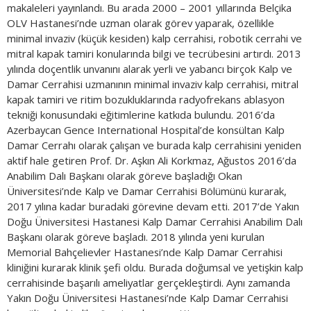
makaleleri yayınlandı. Bu arada 2000 – 2001 yıllarında Belçika
OLV Hastanesi’nde uzman olarak görev yaparak, özellikle
minimal invaziv (küçük kesiden) kalp cerrahisi, robotik cerrahi ve
mitral kapak tamiri konularında bilgi ve tecrübesini artırdı. 2013
yılında doçentlik unvanını alarak yerli ve yabancı birçok Kalp ve
Damar Cerrahisi uzmanının minimal invaziv kalp cerrahisi, mitral
kapak tamiri ve ritim bozukluklarında radyofrekans ablasyon
tekniği konusundaki eğitimlerine katkıda bulundu. 2016’da
Azerbaycan Gence International Hospital’de konsültan Kalp
Damar Cerrahı olarak çalışan ve burada kalp cerrahisini yeniden
aktif hale getiren Prof. Dr. Aşkın Ali Korkmaz, Ağustos 2016’da
Anabilim Dalı Başkanı olarak göreve başladığı Okan
Üniversitesi’nde Kalp ve Damar Cerrahisi Bölümünü kurarak,
2017 yılına kadar buradaki görevine devam etti. 2017’de Yakın
Doğu Üniversitesi Hastanesi Kalp Damar Cerrahisi Anabilim Dalı
Başkanı olarak göreve başladı. 2018 yılında yeni kurulan
Memorial Bahçelievler Hastanesi’nde Kalp Damar Cerrahisi
kliniğini kurarak klinik şefi oldu. Burada doğumsal ve yetişkin kalp
cerrahisinde başarılı ameliyatlar gerçekleştirdi. Aynı zamanda
Yakın Doğu Üniversitesi Hastanesi’nde Kalp Damar Cerrahisi