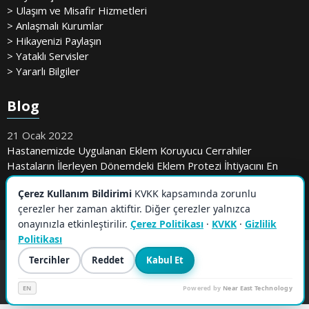
> Ulaşım ve Misafir Hizmetleri
> Anlaşmalı Kurumlar
> Hikayenizi Paylaşın
> Yataklı Servisler
> Yararlı Bilgiler
Blog
21 Ocak 2022
Hastanemizde Uygulanan Eklem Koruyucu Cerrahiler
Hastaların İlerleyen Dönemdeki Eklem Protezi İhtiyacını En
Aza İndiriyor
Çerez Kullanım Bildirimi
KVKK kapsamında zorunlu
çerezler her zaman aktiftir. Diğer çerezler yalnızca
onayınızla etkinleştirilir.
Çerez Politikası
·
KVKK
·
Gizlilik
Politikası
Tercihler
Reddet
Kabul Et
EN
Powered by
Near East Technology