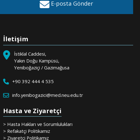
E-posta Gönder
İletişim
İstiklal Caddesi,
Yakın Doğu Kampüsü,
Yeniboğaziçi / Gazimağusa
+90 392 444 4 535
info.yenibogazici@med.neu.edu.tr
Hasta ve Ziyaretçi
> Hasta Hakları ve Sorumlulukları
> Refakatçi Politikamız
> Ziyaretçi Politikamız