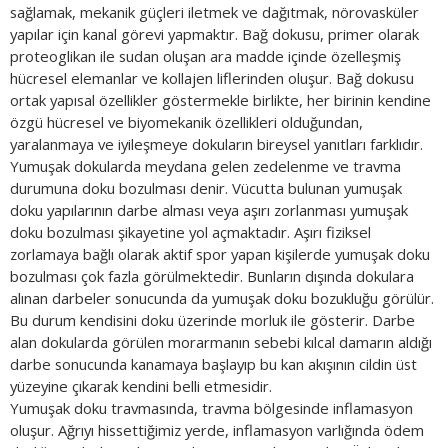
sağlamak, mekanik güçleri iletmek ve dağıtmak, nörovasküler
yapılar için kanal görevi yapmaktır. Bağ dokusu, primer olarak
proteoglikan ile sudan oluşan ara madde içinde özelleşmiş
hücresel elemanlar ve kollajen liflerinden oluşur. Bağ dokusu
ortak yapısal özellikler göstermekle birlikte, her birinin kendine
özgü hücresel ve biyomekanik özellikleri olduğundan,
yaralanmaya ve iyileşmeye dokuların bireysel yanıtları farklıdır.
Yumuşak dokularda meydana gelen zedelenme ve travma
durumuna doku bozulması denir. Vücutta bulunan yumuşak
doku yapılarının darbe alması veya aşırı zorlanması yumuşak
doku bozulması şikayetine yol açmaktadır. Aşırı fiziksel
zorlamaya bağlı olarak aktif spor yapan kişilerde yumuşak doku
bozulması çok fazla görülmektedir. Bunların dışında dokulara
alınan darbeler sonucunda da yumuşak doku bozukluğu görülür.
Bu durum kendisini doku üzerinde morluk ile gösterir. Darbe
alan dokularda görülen morarmanın sebebi kılcal damarın aldığı
darbe sonucunda kanamaya başlayıp bu kan akışının cildin üst
yüzeyine çıkarak kendini belli etmesidir.
Yumuşak doku travmasında, travma bölgesinde inflamasyon
oluşur. Ağrıyı hissettiğimiz yerde, inflamasyon varlığında ödem