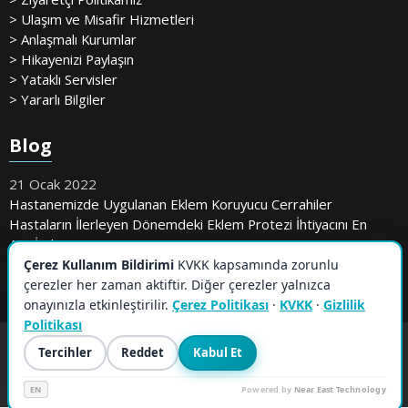
> Ulaşım ve Misafir Hizmetleri
> Anlaşmalı Kurumlar
> Hikayenizi Paylaşın
> Yataklı Servisler
> Yararlı Bilgiler
Blog
21 Ocak 2022
Hastanemizde Uygulanan Eklem Koruyucu Cerrahiler
Hastaların İlerleyen Dönemdeki Eklem Protezi İhtiyacını En
Aza İndiriyor
Çerez Kullanım Bildirimi
KVKK kapsamında zorunlu
çerezler her zaman aktiftir. Diğer çerezler yalnızca
onayınızla etkinleştirilir.
Çerez Politikası
·
KVKK
·
Gizlilik
Politikası
Tercihler
Reddet
Kabul Et
EN
Powered by
Near East Technology