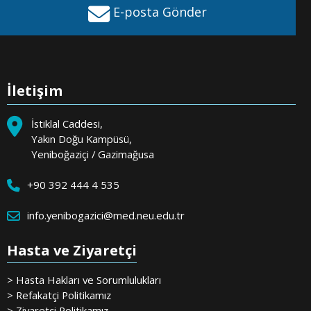
E-posta Gönder
İletişim
İstiklal Caddesi,
Yakın Doğu Kampüsü,
Yeniboğaziçi / Gazimağusa
+90 392 444 4 535
info.yenibogazici@med.neu.edu.tr
Hasta ve Ziyaretçi
> Hasta Hakları ve Sorumlulukları
> Refakatçi Politikamız
> Ziyaretçi Politikamız