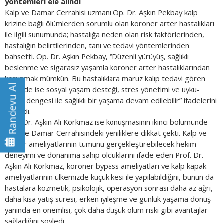
yöntemleri ele alındı
Kalp ve Damar Cerrahisi uzmanı Op. Dr. Aşkın Pekbay kalp
krizine bağlı ölümlerden sorumlu olan koroner arter hastalıkları
ile ilgili sunumunda; hastalığa neden olan risk faktörlerinden,
hastalığın belirtilerinden, tanı ve tedavi yöntemlerinden
bahsetti. Op. Dr. Aşkın Pekbay, “Düzenli yürüyüş, sağlıklı
beslenme ve sigarasız yaşamla koroner arter hastalıklarından
korunmak mümkün. Bu hastalıklara maruz kalıp tedavi gören
Randevu Al
kişilerde ise sosyal yaşam desteği, stres yönetimi ve uyku-
enerji dengesi ile sağlıklı bir yaşama devam edilebilir” ifadelerini
kullandı.
Prof. Dr. Aşkın Ali Korkmaz ise konuşmasının ikinci bölümünde
Kalp ve Damar Cerrahisindeki yeniliklere dikkat çekti. Kalp ve
damar ameliyatlarının tümünü gerçekleştirebilecek hekim
deneyimi ve donanıma sahip olduklarını ifade eden Prof. Dr.
Aşkın Ali Korkmaz, koroner bypass ameliyatları ve kalp kapak
ameliyatlarının ülkemizde küçük kesi ile yapılabildiğini, bunun da
hastalara kozmetik, psikolojik, operasyon sonrası daha az ağrı,
daha kısa yatış süresi, erken iyileşme ve günlük yaşama dönüş
yanında en önemlisi, çok daha düşük ölüm riski gibi avantajlar
sağladığını söyledi.