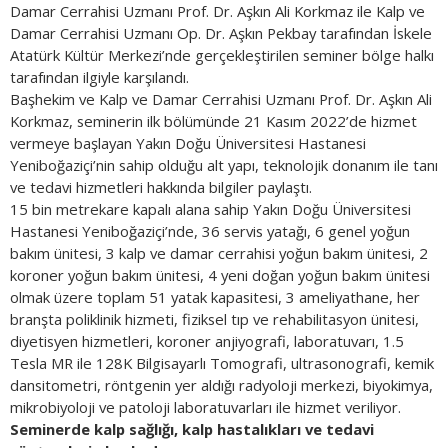
Damar Cerrahisi Uzmanı Prof. Dr. Aşkın Ali Korkmaz ile Kalp ve
Damar Cerrahisi Uzmanı Op. Dr. Aşkın Pekbay tarafından İskele
Atatürk Kültür Merkezi’nde gerçekleştirilen seminer bölge halkı
tarafından ilgiyle karşılandı.
Başhekim ve Kalp ve Damar Cerrahisi Uzmanı Prof. Dr. Aşkın Ali
Korkmaz, seminerin ilk bölümünde 21 Kasım 2022’de hizmet
vermeye başlayan Yakın Doğu Üniversitesi Hastanesi
Yeniboğaziçi’nin sahip olduğu alt yapı, teknolojik donanım ile tanı
ve tedavi hizmetleri hakkında bilgiler paylaştı.
15 bin metrekare kapalı alana sahip Yakın Doğu Üniversitesi
Hastanesi Yeniboğaziçi’nde, 36 servis yatağı, 6 genel yoğun
bakım ünitesi, 3 kalp ve damar cerrahisi yoğun bakım ünitesi, 2
koroner yoğun bakım ünitesi, 4 yeni doğan yoğun bakım ünitesi
olmak üzere toplam 51 yatak kapasitesi, 3 ameliyathane, her
branşta poliklinik hizmeti, fiziksel tıp ve rehabilitasyon ünitesi,
diyetisyen hizmetleri, koroner anjiyografi, laboratuvarı, 1.5
Tesla MR ile 128K Bilgisayarlı Tomografi, ultrasonografi, kemik
dansitometri, röntgenin yer aldığı radyoloji merkezi, biyokimya,
mikrobiyoloji ve patoloji laboratuvarları ile hizmet veriliyor.
Seminerde kalp sağlığı, kalp hastalıkları ve tedavi