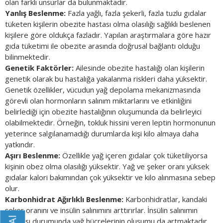
olan farklı unsurlar da bulunmaktadır.
Yanlış Beslenme:
Fazla yağlı, fazla şekerli, fazla tuzlu gıdalar
tüketen kişilerin obezite hastası olma olasılığı sağlıklı beslenen
kişilere göre oldukça fazladır. Yapılan araştırmalara göre hazır
gıda tüketimi ile obezite arasında doğrusal bağlantı olduğu
bilinmektedir.
Genetik Faktörler:
Ailesinde obezite hastalığı olan kişilerin
genetik olarak bu hastalığa yakalanma riskleri daha yüksektir.
Genetik özellikler, vücudun yağ depolama mekanizmasında
görevli olan hormonların salınım miktarlarını ve etkinliğini
belirlediği için obezite hastalığının oluşumunda da belirleyici
olabilmektedir. Örneğin, tokluk hissini veren leptin hormonunun
yeterince salgılanamadığı durumlarda kişi kilo almaya daha
yatkındır.
Aşırı Beslenme:
Özellikle yağ içeren gıdalar çok tüketiliyorsa
kişinin obez olma olasılığı yüksektir. Yağ ve şeker oranı yüksek
gıdalar kalori bakımından çok yüksektir ve kilo alınmasına sebep
olur.
Karbonhidrat Ağırlıklı Beslenme:
Karbonhidratlar, kandaki
şeker oranını ve insülin salınımını arttırırlar. İnsülin salınımın
artması durumunda yağ hücrelerinin oluşumu da artmaktadır.