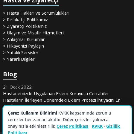
Hasta ve Ziyaretçi
> Hasta Hakları ve Sorumlulukları
> Refakatçi Politikamız
> Ziyaretçi Politikamız
> Ulaşım ve Misafir Hizmetleri
> Anlaşmalı Kurumlar
> Hikayenizi Paylaşın
> Yataklı Servisler
> Yararlı Bilgiler
Blog
21 Ocak 2022
Hastanemizde Uygulanan Eklem Koruyucu Cerrahiler
Hastaların İlerleyen Dönemdeki Eklem Protezi İhtiyacını En
Aza İndiriyor
Çerez Kullanım Bildirimi
KVKK kapsamında zorunlu
çerezler her zaman aktiftir. Diğer çerezler yalnızca
onayınızla etkinleştirilir.
Çerez Politikası
·
KVKK
·
Gizlilik
Politikası