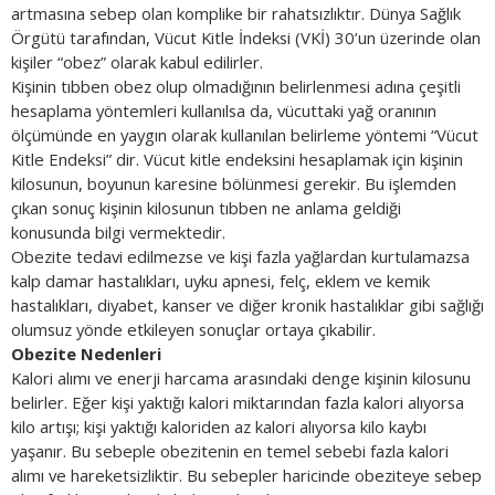
artmasına sebep olan komplike bir rahatsızlıktır. Dünya Sağlık
Örgütü tarafından, Vücut Kitle İndeksi (VKİ) 30’un üzerinde olan
kişiler “obez” olarak kabul edilirler.
Kişinin tıbben obez olup olmadığının belirlenmesi adına çeşitli
hesaplama yöntemleri kullanılsa da, vücuttaki yağ oranının
ölçümünde en yaygın olarak kullanılan belirleme yöntemi “Vücut
Kitle Endeksi” dir. Vücut kitle endeksini hesaplamak için kişinin
kilosunun, boyunun karesine bölünmesi gerekir. Bu işlemden
çıkan sonuç kişinin kilosunun tıbben ne anlama geldiği
konusunda bilgi vermektedir.
Obezite tedavi edilmezse ve kişi fazla yağlardan kurtulamazsa
kalp damar hastalıkları, uyku apnesi, felç, eklem ve kemik
hastalıkları, diyabet, kanser ve diğer kronik hastalıklar gibi sağlığı
olumsuz yönde etkileyen sonuçlar ortaya çıkabilir.
Obezite Nedenleri
Kalori alımı ve enerji harcama arasındaki denge kişinin kilosunu
belirler. Eğer kişi yaktığı kalori miktarından fazla kalori alıyorsa
kilo artışı; kişi yaktığı kaloriden az kalori alıyorsa kilo kaybı
yaşanır. Bu sebeple obezitenin en temel sebebi fazla kalori
alımı ve hareketsizliktir. Bu sebepler haricinde obeziteye sebep