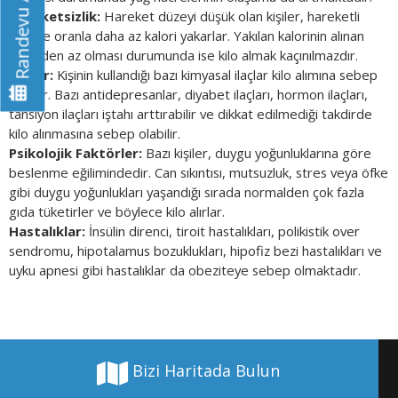
Randevu Al
Hareketsizlik:
Hareket düzeyi düşük olan kişiler, hareketli
kişilere oranla daha az kalori yakarlar. Yakılan kalorinin alınan
kaloriden az olması durumunda ise kilo almak kaçınılmazdır.
İlaçlar:
Kişinin kullandığı bazı kimyasal ilaçlar kilo alımına sebep
olabilir. Bazı antidepresanlar, diyabet ilaçları, hormon ilaçları,
tansiyon ilaçları iştahı arttırabilir ve dikkat edilmediği takdirde
kilo alınmasına sebep olabilir.
Psikolojik Faktörler:
Bazı kişiler, duygu yoğunluklarına göre
beslenme eğilimindedir. Can sıkıntısı, mutsuzluk, stres veya öfke
gibi duygu yoğunlukları yaşandığı sırada normalden çok fazla
gıda tüketirler ve böylece kilo alırlar.
Hastalıklar:
İnsülin direnci, tiroit hastalıkları, polikistik over
sendromu, hipotalamus bozuklukları, hipofiz bezi hastalıkları ve
uyku apnesi gibi hastalıklar da obeziteye sebep olmaktadır.
Bizi Haritada Bulun