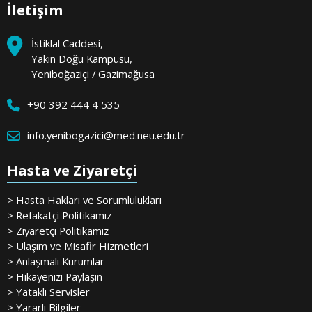
İletişim
İstiklal Caddesi,
Yakın Doğu Kampüsü,
Yeniboğaziçi / Gazimağusa
+90 392 444 4 535
info.yenibogazici@med.neu.edu.tr
Hasta ve Ziyaretçi
> Hasta Hakları ve Sorumlulukları
> Refakatçi Politikamız
> Ziyaretçi Politikamız
> Ulaşım ve Misafir Hizmetleri
> Anlaşmalı Kurumlar
> Hikayenizi Paylaşın
> Yataklı Servisler
> Yararlı Bilgiler