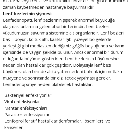
miktarda koyu renkli ve kötü kokulu idrar’dır. Bu gibi durumlarda
zaman kaybetmeden hastaneye başvurmalıdır.
Lenf bezlerinin şişmesi
Lenfadenopati, lenf bezlerinin şişerek anormal büyüklüğe
ulaşması anlamına gelen tıbbi bir terimdir. Lenf bezleri
vücudumuzun savunma sistemine ait organlarıdır. Lenf bezleri
baş – boyun, koltuk altı, kasıklar gibi yüzeyel bölgelerde
yerleştiği gibi mediasten dediğimiz göğüs boşluğunda ve karın
içerisinde de yaygın şekilde bulunur. Ancak anormal bir durum
olduğunda büyüme gösterirler. Lenf bezlerinin büyümesine
neden olan hastalıklar çok çeşitlidir. Dolayısıyla lenf bezi
büyümesi olan birinde altta yatan nedeni bulmak için mutlaka
muayene ve sonrasında bir dizi tetkik yapılması gerekir.
Lenfadenopatiye neden olabilecek hastalıklar:
Bakteriyel enfeksiyonlar
Viral enfeksiyonlar
Mantar enfeksiyonları
Paraziter enfeksiyonlar
Lenfoproliferatif hastalıklar (lenfomalar, lösemiler) ve
kanserler