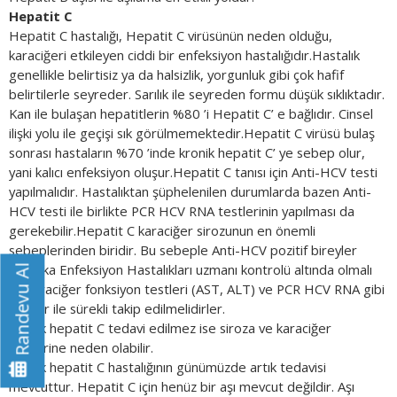
Hepatit C
Hepatit C hastalığı, Hepatit C virüsünün neden olduğu,
karaciğeri etkileyen ciddi bir enfeksiyon hastalığıdır.Hastalık
genellikle belirtisiz ya da halsizlik, yorgunluk gibi çok hafif
belirtilerle seyreder. Sarılık ile seyreden formu düşük sıklıktadır.
Kan ile bulaşan hepatitlerin %80 ’i Hepatit C’ e bağlıdır. Cinsel
ilişki yolu ile geçişi sık görülmemektedir.Hepatit C virüsü bulaş
sonrası hastaların %70 ’inde kronik hepatit C’ ye sebep olur,
yani kalıcı enfeksiyon oluşur.Hepatit C tanısı için Anti-HCV testi
yapılmalıdır. Hastalıktan şüphelenilen durumlarda bazen Anti-
HCV testi ile birlikte PCR HCV RNA testlerinin yapılması da
gerekebilir.Hepatit C karaciğer sirozunun en önemli
sebeplerinden biridir. Bu sebeple Anti-HCV pozitif bireyler
mutlaka Enfeksiyon Hastalıkları uzmanı kontrolü altında olmalı
Randevu Al
ve karaciğer fonksiyon testleri (AST, ALT) ve PCR HCV RNA gibi
testler ile sürekli takip edilmelidirler.
Kronik hepatit C tedavi edilmez ise siroza ve karaciğer
kanserine neden olabilir.
Kronik hepatit C hastalığının günümüzde artık tedavisi
mevcuttur. Hepatit C için henüz bir aşı mevcut değildir. Aşı