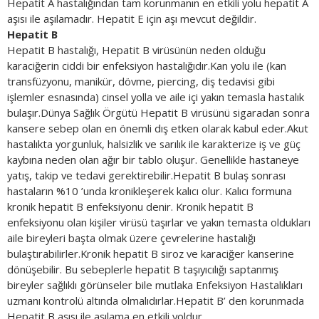
Hepatit A hastalığından tam korunmanın en etkili yolu hepatit A
aşısı ile aşılamadır. Hepatit E için aşı mevcut değildir.
Hepatit B
Hepatit B hastalığı, Hepatit B virüsünün neden olduğu
karaciğerin ciddi bir enfeksiyon hastalığıdır.Kan yolu ile (kan
transfüzyonu, manikür, dövme, piercing, diş tedavisi gibi
işlemler esnasında) cinsel yolla ve aile içi yakın temasla hastalık
bulaşır.Dünya Sağlık Örgütü Hepatit B virüsünü sigaradan sonra
kansere sebep olan en önemli dış etken olarak kabul eder.Akut
hastalıkta yorgunluk, halsizlik ve sarılık ile karakterize iş ve güç
kaybına neden olan ağır bir tablo oluşur. Genellikle hastaneye
yatış, takip ve tedavi gerektirebilir.Hepatit B bulaş sonrası
hastaların %10 ’unda kronikleşerek kalıcı olur. Kalıcı formuna
kronik hepatit B enfeksiyonu denir. Kronik hepatit B
enfeksiyonu olan kişiler virüsü taşırlar ve yakın temasta oldukları
aile bireyleri başta olmak üzere çevrelerine hastalığı
bulaştırabilirler.Kronik hepatit B siroz ve karaciğer kanserine
dönüşebilir. Bu sebeplerle hepatit B taşıyıcılığı saptanmış
bireyler sağlıklı görünseler bile mutlaka Enfeksiyon Hastalıkları
uzmanı kontrolü altında olmalıdırlar.Hepatit B’ den korunmada
Hepatit B aşısı ile aşılama en etkili yoldur.