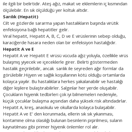
ile ilgili bir belirtidir. Ateş ağız, makat ve eklemlerin iç kısmından
ölçülebilir. En sık ölçüldüğü yer koltuk altıdır.
Sarılık (Hepatit)
Cilt ve gözlerde sararma yapan hastalıkların başında virütik
enfeksiyona bağlı hepatitler gelir.
Viral hepatit, Hepatit A, B, C, D ve E virüslerinin sebep olduğu,
karaciğerde hasara neden olan bir enfeksiyon hastalığıdır.
Hepatit A ve E
Hepatit A ve Hepatit E virüsü vücuda ağız yoluyla, özellikle virüs
bulaşmış yiyecek ve içeceklerle girer. Belirti göstermeden
hastalık geçirilebilir, ancak sarılık ile seyreden ağır formlar da
görülebilir.Hijyen ve sağlık koşullarının kötü olduğu ortamlarda
kolayca yayılır. Bu hastalıklara herkes yakalanabilir ve hastalığı
diğer kişilere bulaştırabilirler. Salgınlar her yerde oluşabilir.
Çocukların hijyenik tedbirleri çok iyi bilmemeleri nedeniyle,
küçük çocuklar bulaşma açısından daha yüksek risk altındadırlar.
Hepatit A, kreş, anaokulu ve okullarda kolayca bulaşabilir.
Hepatit A ve E’ den korunmada, ellerin sık sık yıkanması,
kontamine olma olasılığı bulunan besinlerin pişirilmesi, suların
kaynatılması gibi primer hijyenik önlemler rol alır.