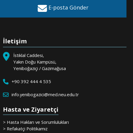
E-posta Gönder
İletişim
İstiklal Caddesi,
Yakın Doğu Kampüsü,
Yeniboğaziçi / Gazimağusa
+90 392 444 4 535
info.yenibogazici@med.neu.edu.tr
Hasta ve Ziyaretçi
> Hasta Hakları ve Sorumlulukları
> Refakatçi Politikamız