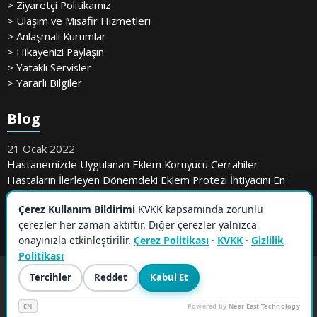
> Ziyaretçi Politikamız
> Ulaşım ve Misafir Hizmetleri
> Anlaşmalı Kurumlar
> Hikayenizi Paylaşın
> Yataklı Servisler
> Yararlı Bilgiler
Blog
21 Ocak 2022
Hastanemizde Uygulanan Eklem Koruyucu Cerrahiler
Hastaların İlerleyen Dönemdeki Eklem Protezi İhtiyacını En
Aza İndiriyor
Çerez Kullanım Bildirimi
KVKK kapsamında zorunlu
çerezler her zaman aktiftir. Diğer çerezler yalnızca
onayınızla etkinleştirilir.
Çerez Politikası
·
KVKK
·
Gizlilik
Politikası
Tercihler
Reddet
Kabul Et
EN
Powered by
Near East Technology