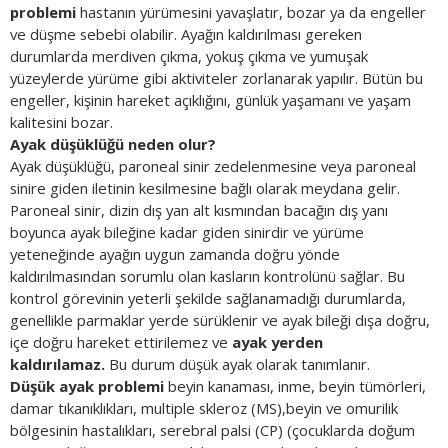
problemi
hastanın yürümesini yavaşlatır, bozar ya da engeller
ve düşme sebebi olabilir. Ayağın kaldırılması gereken
durumlarda merdiven çıkma, yokuş çıkma ve yumuşak
yüzeylerde yürüme gibi aktiviteler zorlanarak yapılır. Bütün bu
engeller, kişinin hareket açıklığını, günlük yaşamanı ve yaşam
kalitesini bozar.
Ayak düşüklüğü neden olur?
Ayak düşüklüğü, paroneal sinir zedelenmesine veya paroneal
sinire giden iletinin kesilmesine bağlı olarak meydana gelir.
Paroneal sinir, dizin dış yan alt kısmından bacağın dış yanı
boyunca ayak bileğine kadar giden sinirdir ve yürüme
yeteneğinde ayağın uygun zamanda doğru yönde
kaldırılmasından sorumlu olan kasların kontrolünü sağlar. Bu
kontrol görevinin yeterli şekilde sağlanamadığı durumlarda,
genellikle parmaklar yerde sürüklenir ve ayak bileği dışa doğru,
içe doğru hareket ettirilemez ve
ayak yerden
kaldırılamaz.
Bu durum düşük ayak olarak tanımlanır.
Düşük ayak problemi
beyin kanaması, inme, beyin tümörleri,
damar tıkanıklıkları, multiple skleroz (MS),beyin ve omurilik
bölgesinin hastalıkları, serebral palsi (CP) (çocuklarda doğum