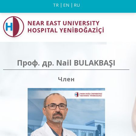
TR
EN
RU
Проф. др. Nail BULAKBAŞI
Член