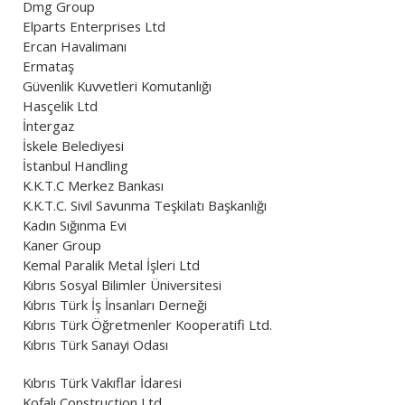
Dmg Group
Elparts Enterprises Ltd
Ercan Havalimanı
Ermataş
Güvenlik Kuvvetleri Komutanlığı
Hasçelik Ltd
İntergaz
İskele Belediyesi
İstanbul Handling
K.K.T.C Merkez Bankası
K.K.T.C. Sivil Savunma Teşkilatı Başkanlığı
Kadın Sığınma Evi
Kaner Group
Kemal Paralik Metal İşleri Ltd
Kıbrıs Sosyal Bilimler Üniversitesi
Kıbrıs Türk İş İnsanları Derneği
Kıbrıs Türk Öğretmenler Kooperatifi Ltd.
Kıbrıs Türk Sanayi Odası
Kıbrıs Türk Vakıflar İdaresi
Kofalı Construction Ltd