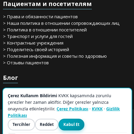
Пациентам и посетителям
> Права и обязанности пациентов
> Наша политика в отношении сопровождающих лиц
> Политика в отношении посетителей
> Транспорт и услуги для гостей
> Контрактные учреждения
> Поделитесь своей историей
> Полезная информация и советы по здоровью
> Отзывы пациентов
Блог
Çerez Kullanım Bildirimi
KVKK kapsamında zorunlu
çerezler her zaman aktiftir. Diğer çerezler yalnızca
onayınızla etkinleştirilir.
Çerez Politikası
·
KVKK
·
Gizlilik
Politikası
Tercihler
Reddet
Kabul Et