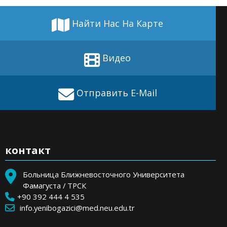
Найти Нас На Карте
Видео
Отправить E-Mail
контакт
Больница Ближневосточного Университета
Фамагуста / ТРСК
+90 392 444 4 535
info.yenibogazici@med.neu.edu.tr